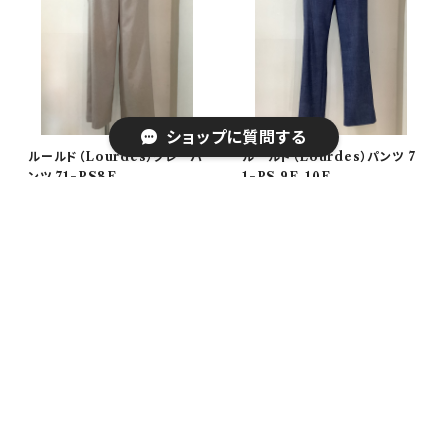
ショップに質問する
ルールド（Lourdes）グレーパ
ルールド（Lourdes）パンツ 7
ンツ 71−PS8E
1−PS 9E，10E
¥17,325
¥13,090
30%OFF
30%OFF
キーワードから探す
カテゴリから探す