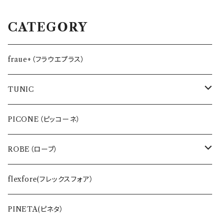
CATEGORY
fraue+（フラウエプラス）
TUNIC
インナー
PICONE（ピッコーネ）
バッグ・ポーチ
ROBE（ローブ）
ワンピース
BLUE FRONCE
flexfore(フレックスフォア）
Tシャツ
vivapresto
PINETA(ピネタ）