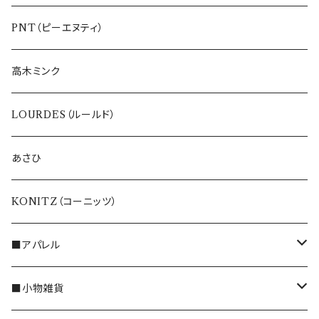
ETERNO BELLEZZA
PNT（ピーエヌティ）
高木ミンク
LOURDES（ルールド）
あさひ
KONITZ（コーニッツ）
■アパレル
トップス
■小物雑貨