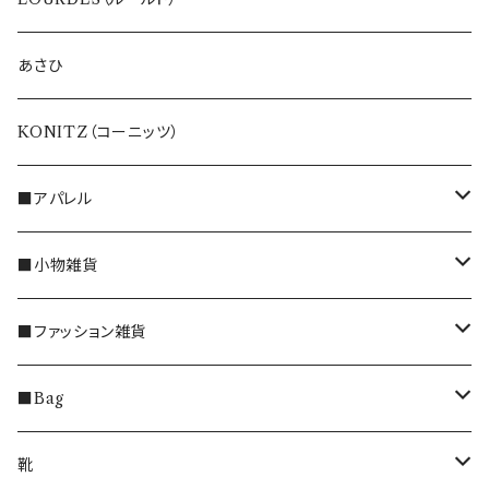
あさひ
KONITZ（コーニッツ）
■アパレル
トップス
■小物雑貨
ブラウス
ボトムス
うさぎのインテリア雑貨
■ファッション雑貨
ベスト・ジレ・カーディガン
パンツ
ワンピース
マグカップ
マフラー
■Bag
プルオーバー
スカート
インナー
エスプレッソカップ
手袋
ショルダーバッグ
靴