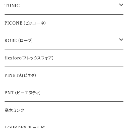
TUNIC
インナー
PICONE（ピッコーネ）
バッグ・ポーチ
ROBE（ローブ）
ワンピース
BLUE FRONCE
flexfore(フレックスフォア）
Tシャツ
vivapresto
PINETA(ピネタ）
ETERNO BELLEZZA
PNT（ピーエヌティ）
高木ミンク
LOURDES（ルールド）