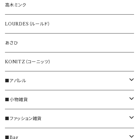
高木ミンク
LOURDES（ルールド）
あさひ
KONITZ（コーニッツ）
■アパレル
トップス
■小物雑貨
ブラウス
ボトムス
うさぎのインテリア雑貨
■ファッション雑貨
ベスト・ジレ・カーディガン
パンツ
ワンピース
マグカップ
マフラー
■Bag