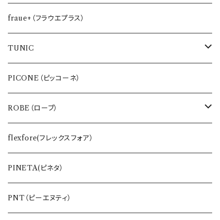
fraue+（フラウエプラス）
TUNIC
インナー
PICONE（ピッコーネ）
バッグ・ポーチ
ROBE（ローブ）
ワンピース
BLUE FRONCE
flexfore(フレックスフォア）
Tシャツ
vivapresto
PINETA(ピネタ）
ETERNO BELLEZZA
PNT（ピーエヌティ）