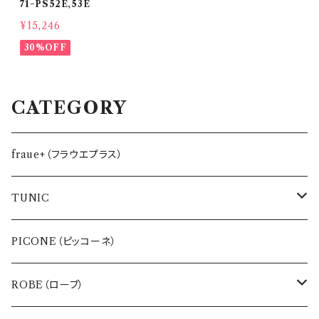
71−PS52E,53E
¥15,246
30%OFF
CATEGORY
fraue+（フラウエプラス）
TUNIC
インナー
PICONE（ピッコーネ）
バッグ・ポーチ
ROBE（ローブ）