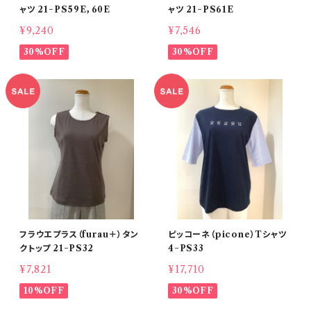
ャツ 21−PS59E，60E
ャツ 21−PS61E
¥9,240
¥7,546
30%OFF
30%OFF
フラウエプラス（furau＋）タン
ピッコーネ（picone）Tシャツ
クトップ 21−PS32
4−PS33
¥7,821
¥17,710
10%OFF
30%OFF