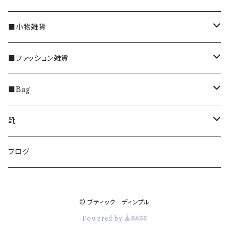
トップス
■小物雑貨
ブラウス
ボトムス
うさぎのインテリア雑貨
■ファッション雑貨
ベスト・ジレ・カーディガン
パンツ
ワンピース
マグカップ
マフラー
■Bag
プルオーバー
スカート
インナー
エスプレッソカップ
手袋
ショルダーバッグ
靴
Ｔシャツ
レギンス
アウター
グラス
ソックス
トートバッグ
ブーツ
ブログ
カットソー
ジャケット
チャーム
ハンドタオル
リュック
ゴアテックス、レインブーツ
セーター
© ブティック ディンプル
ブログ
フォトフレーム
ポーチ・エコバッグ
エコバッグ
スニーカー
Powered by