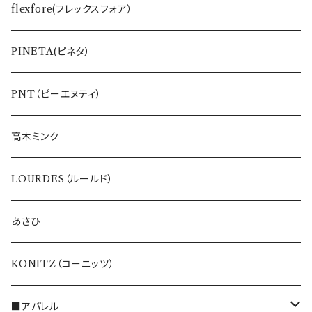
ワンピース
BLUE FRONCE
flexfore(フレックスフォア）
Tシャツ
vivapresto
PINETA(ピネタ）
ETERNO BELLEZZA
PNT（ピーエヌティ）
高木ミンク
LOURDES（ルールド）
あさひ
KONITZ（コーニッツ）
■アパレル