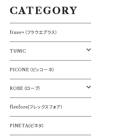
CATEGORY
fraue+（フラウエプラス）
TUNIC
インナー
PICONE（ピッコーネ）
バッグ・ポーチ
ROBE（ローブ）
ワンピース
BLUE FRONCE
flexfore(フレックスフォア）
Tシャツ
vivapresto
PINETA(ピネタ）