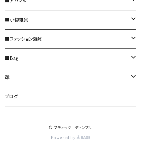
■アパレル
トップス
■小物雑貨
ブラウス
ボトムス
うさぎのインテリア雑貨
■ファッション雑貨
ベスト・ジレ・カーディガン
パンツ
ワンピース
マグカップ
マフラー
■Bag
プルオーバー
スカート
インナー
エスプレッソカップ
手袋
ショルダーバッグ
靴
Ｔシャツ
レギンス
アウター
グラス
ソックス
トートバッグ
ブーツ
ブログ
カットソー
ジャケット
チャーム
ハンドタオル
リュック
ゴアテックス、レインブーツ
セーター
© ブティック ディンプル
ブログ
フォトフレーム
ポーチ・エコバッグ
エコバッグ
スニーカー
Powered by