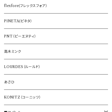
ワンピース
BLUE FRONCE
flexfore(フレックスフォア）
Tシャツ
vivapresto
PINETA(ピネタ）
ETERNO BELLEZZA
PNT（ピーエヌティ）
高木ミンク
LOURDES（ルールド）
あさひ
KONITZ（コーニッツ）