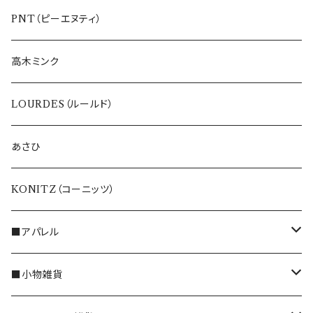
ETERNO BELLEZZA
PNT（ピーエヌティ）
高木ミンク
LOURDES（ルールド）
あさひ
KONITZ（コーニッツ）
■アパレル
トップス
■小物雑貨