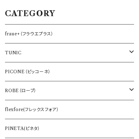
CATEGORY
fraue+（フラウエプラス）
TUNIC
インナー
PICONE（ピッコーネ）
バッグ・ポーチ
ROBE（ローブ）
ワンピース
BLUE FRONCE
flexfore(フレックスフォア）
Tシャツ
vivapresto
PINETA(ピネタ）