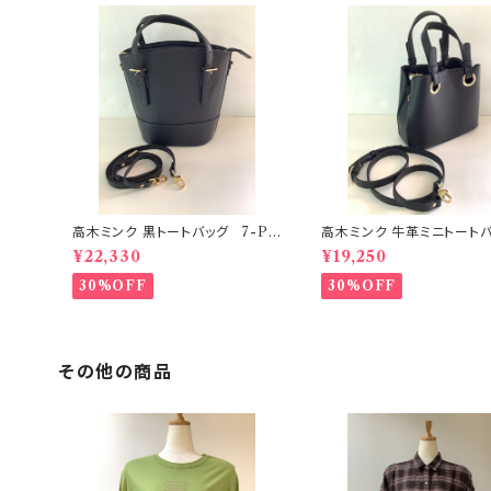
高木ミンク 黒トートバッグ 7-PS
高木ミンク 牛革ミニトートバッ
4E、12E，13E
−PS3E
¥22,330
¥19,250
30%OFF
30%OFF
その他の商品