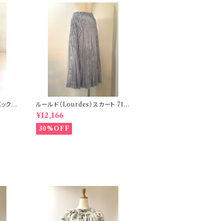
ク 7
ルールド（Lourdes）スカート 71
−PS43
¥12,166
30%OFF