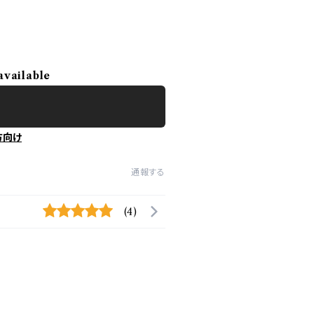
available
方向け
通報する
(4)