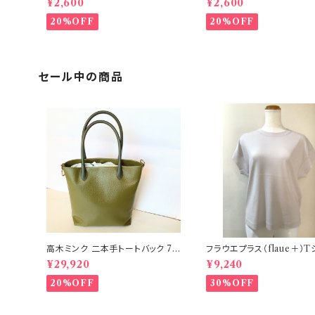
¥2,600
¥2,600
20%OFF
20%OFF
セール中の商品
高木ミンク 二本手トートバック 7
フラウエプラス（flaue＋）T
−PS23
21−PS59E
¥29,920
¥9,240
20%OFF
30%OFF