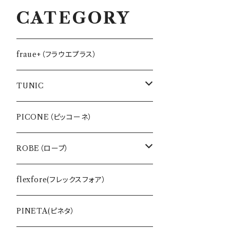
CATEGORY
fraue+（フラウエプラス）
TUNIC
インナー
PICONE（ピッコーネ）
バッグ・ポーチ
ROBE（ローブ）
ワンピース
BLUE FRONCE
flexfore(フレックスフォア）
Tシャツ
vivapresto
PINETA(ピネタ）