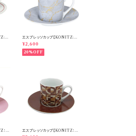
Z:コ
エスプレッソカップ【KONITZ:コ
の犬
ーニッツ】 Heart of Gold esp
¥2,600
resso
20%OFF
Z：コ
エスプレッソカップ【KONITZ：コ
ーニッツ】Coffee Mosaic