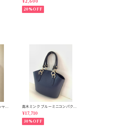
¥2,600
20%OFF
シャツ
高木ミンク ブルーミニコンパクト
バック 7−PS7E
¥17,710
30%OFF