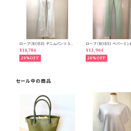
ローブ（ROBE) デニムパンツ 3−P
ローブ（ROBE) ペパーミン
S8
ツ 3−PS18
¥14,784
¥13,904
20%OFF
20%OFF
セール中の商品