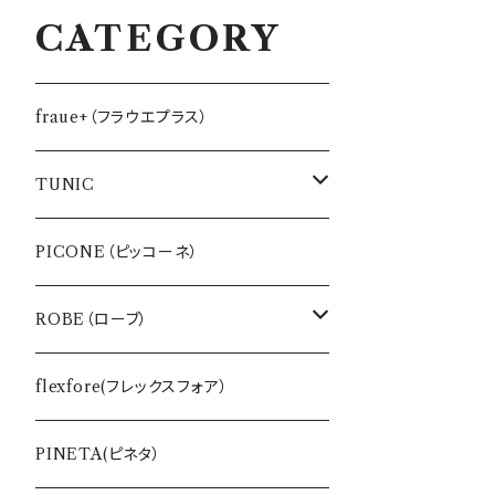
CATEGORY
fraue+（フラウエプラス）
TUNIC
インナー
PICONE（ピッコーネ）
バッグ・ポーチ
ROBE（ローブ）
ワンピース
BLUE FRONCE
flexfore(フレックスフォア）
Tシャツ
vivapresto
PINETA(ピネタ）