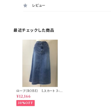
レビュー
最近チェックした商品
ローブ（ROBE） Lスカート 3-M
S4
¥12,166
30%OFF