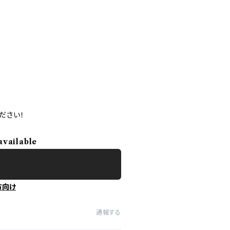
ださい！
available
方向け
通報する