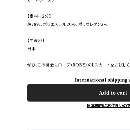
【素材・成分】
綿78％、ポリエステル20％、ポリウレタン2％
【生産地】
日本
ぜひ、この機会にローブ（ROBE）のLスカートをお試しく
International shipping 
Add to cart
日本国内にお住まいの