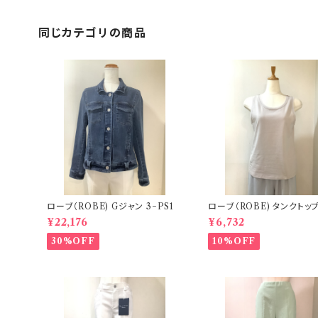
同じカテゴリの商品
ローブ（ROBE) Gジャン 3−PS1
ローブ（ROBE) タンクトップ 3−
S35,36
¥22,176
¥6,732
30%OFF
10%OFF