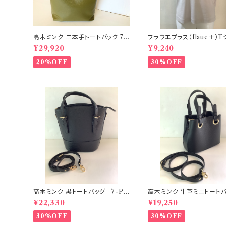
高木ミンク 二本手トートバック 7
フラウエプラス（flaue＋）T
−PS23
21−PS59E
¥29,920
¥9,240
20%OFF
30%OFF
高木ミンク 黒トートバッグ 7-PS
高木ミンク 牛革ミニトートバッ
4E、12E，13E
−PS3E
¥22,330
¥19,250
30%OFF
30%OFF