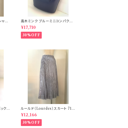
シャツ
高木ミンク ブルーミニコンパクト
バック 7−PS7E
¥17,710
30%OFF
ク 7
ルールド（Lourdes）スカート 71
−PS43
¥12,166
30%OFF